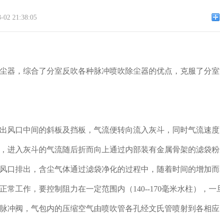
2 21:38:05
尘器，综合了分室反吹各种脉冲喷吹除尘器的优点，克服了分室
出风口中间的斜板及挡板，气流便转向流入灰斗，同时气流速度
，进入灰斗的气流随后折而向上通过内部装有金属骨架的滤袋粉
风口排出，含尘气体通过滤袋净化的过程中，随着时间的增加而
常工作，要控制阻力在一定范围内（140--170毫米水柱），
脉冲阀，气包内的压缩空气由喷吹管各孔经文氏管喷射到各相应