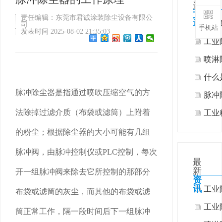
选
文
责任编辑：东莞市君诚涂装除尘设备有限公
章
工业
司
手机站
发表时间 2025-08-02 21:35:03
工业
喷淋
什么
脉冲除尘器是指通过喷吹压缩空气的方
脉冲
法除掉过滤介质（布袋或滤筒）上附着
工业
的粉尘；根据除尘器的大小可能有几组
脉冲阀，由脉冲控制仪或PLC控制，每次
最
新
开一组脉冲阀来除去它所控制的那部分
资
讯
工业
布袋或滤筒的灰尘，而其他的布袋或滤
工业
筒正常工作，隔一段时间后下一组脉冲