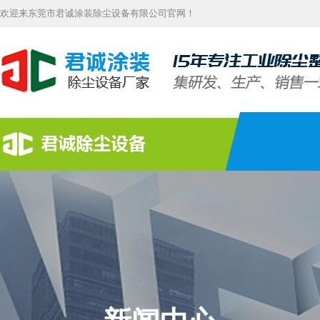
欢迎来东莞市君诚涂装除尘设备有限公司官网！